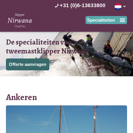
+31 (0)6-13633800
De specialiteiten van
tweemastklipper Nirwana
Offerte aanvragen
Ankeren